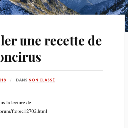
ler une recette de
oncirus
018
DANS
NON CLASSÉ
us la lecture de
forum/ftopic12702.html