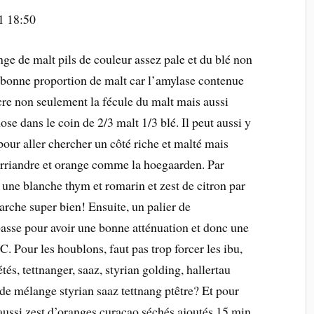
1 18:50
nge de malt pils de couleur assez pale et du blé non
bonne proportion de malt car l’amylase contenue
ucre non seulement la fécule du malt mais aussi
ose dans le coin de 2/3 malt 1/3 blé. Il peut aussi y
our aller chercher un côté riche et malté mais
corriandre et orange comme la hoegaarden. Par
une blanche thym et romarin et zest de citron par
rche super bien! Ensuite, un palier de
basse pour avoir une bonne atténuation et donc une
C. Pour les houblons, faut pas trop forcer les ibu,
étés, tettnanger, saaz, styrian golding, hallertau
 de mélange styrian saaz tettnang ptêtre? Et pour
aussi zest d’oranges curacao séchés ajoutés 15 min