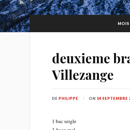
MOIS
deuxieme bra
Villezange
DE
PHILIPPE
ON
14 SEPTEMBRE 
1 bac seigle
3 bacq mal