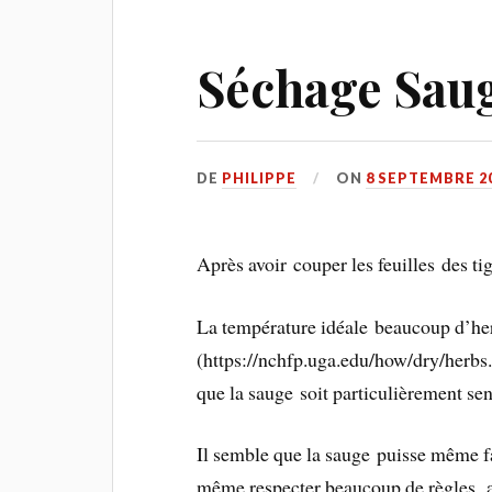
Séchage Sau
DE
PHILIPPE
ON
8 SEPTEMBRE 2
Après avoir couper les feuilles des tige
La température idéale beaucoup d’her
(https://nchfp.uga.edu/how/dry/herbs.
que la sauge soit particulièrement sen
Il semble que la sauge puisse même fac
même respecter beaucoup de règles, ai