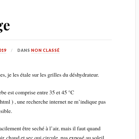
ge
019
DANS
NON CLASSÉ
s, je les étale sur les grilles du déshydrateur.
be est comprise entre 35 et 45 °C
html ) , une recherche internet ne m’indique pas
sible.
ilement être seché à l’air, mais il faut quand
r chaud et sec qui circule, pas exposé au soleil,