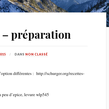
l – préparation
015
DANS
NON CLASSÉ
option différentes : http://schurger.org/recettes-
un peu d’epice, levure wlp545